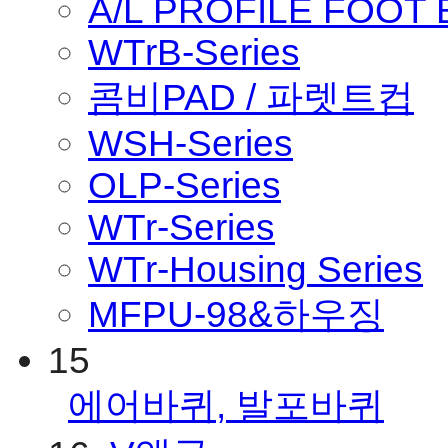
A/L PROFILE FOOT
WTrB-Series
콤비PAD / 파렛트컵
WSH-Series
OLP-Series
WTr-Series
WTr-Housing Series
MFPU-98&하우징
15
에어바퀴, 발포바퀴