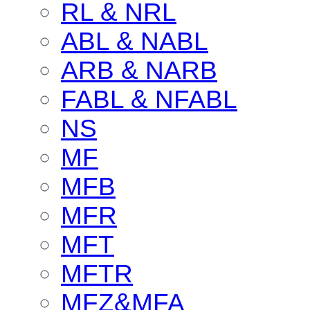
RL & NRL
ABL & NABL
ARB & NARB
FABL & NFABL
NS
MF
MFB
MFR
MFT
MFTR
MFZ&MFA