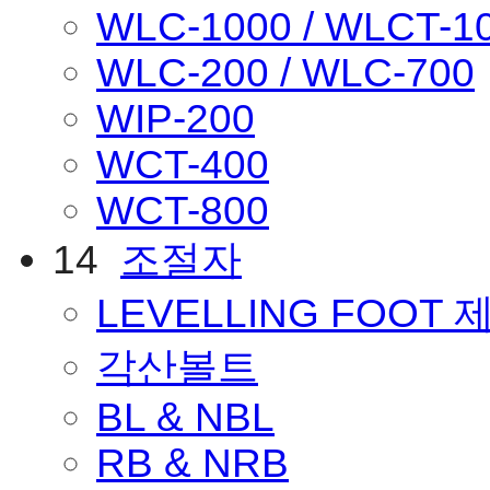
WLC-1000 / WLCT-1
WLC-200 / WLC-700
WIP-200
WCT-400
WCT-800
14
조절자
LEVELLING FOOT
각산볼트
BL & NBL
RB & NRB