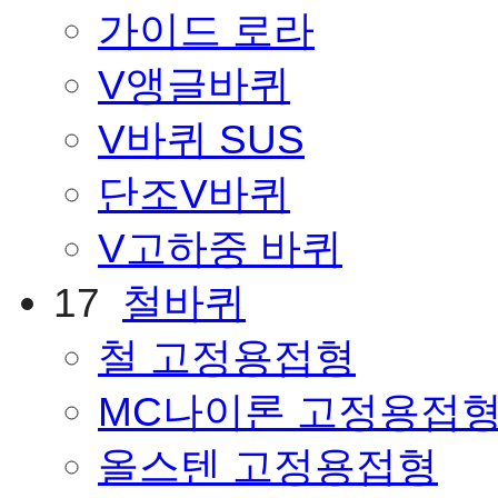
가이드 로라
V앵글바퀴
V바퀴 SUS
단조V바퀴
V고하중 바퀴
17
철바퀴
철 고정용접형
MC나이론 고정용접
올스텐 고정용접형