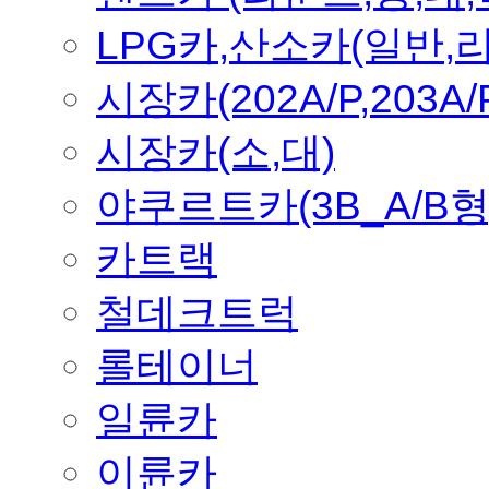
LPG카,산소카(일반,
시장카(202A/P,203A/
시장카(소,대)
야쿠르트카(3B_A/B형
카트랙
철데크트럭
롤테이너
일륜카
이륜카