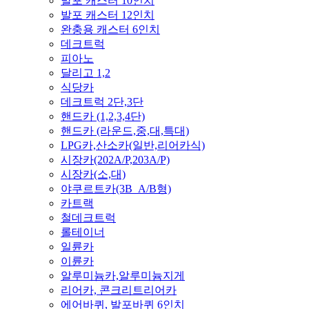
발포 캐스터 10인치
발포 캐스터 12인치
완충용 캐스터 6인치
데크트럭
피아노
달리고 1,2
식당카
데크트럭 2단,3단
핸드카 (1,2,3,4단)
핸드카 (라운드,중,대,특대)
LPG카,산소카(일반,리어카식)
시장카(202A/P,203A/P)
시장카(소,대)
야쿠르트카(3B_A/B형)
카트랙
철데크트럭
롤테이너
일륜카
이륜카
알루미늄카,알루미늄지게
리어카, 콘크리트리어카
에어바퀴, 발포바퀴 6인치