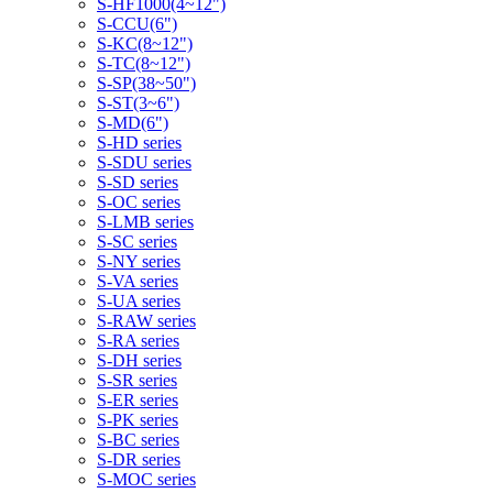
S-HF1000(4~12")
S-CCU(6")
S-KC(8~12")
S-TC(8~12")
S-SP(38~50")
S-ST(3~6")
S-MD(6")
S-HD series
S-SDU series
S-SD series
S-OC series
S-LMB series
S-SC series
S-NY series
S-VA series
S-UA series
S-RAW series
S-RA series
S-DH series
S-SR series
S-ER series
S-PK series
S-BC series
S-DR series
S-MOC series