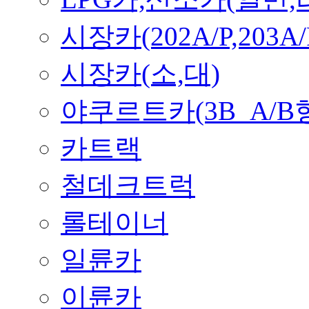
시장카(202A/P,203A/
시장카(소,대)
야쿠르트카(3B_A/B
카트랙
철데크트럭
롤테이너
일륜카
이륜카