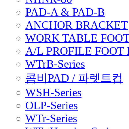
PAD-A & PAD-B
ANCHOR BRACKET
WORK TABLE FOOT
A/L PROFILE FOOT
WTrB-Series
콤비PAD / 파렛트컵
WSH-Series
OLP-Series
WTr-Series