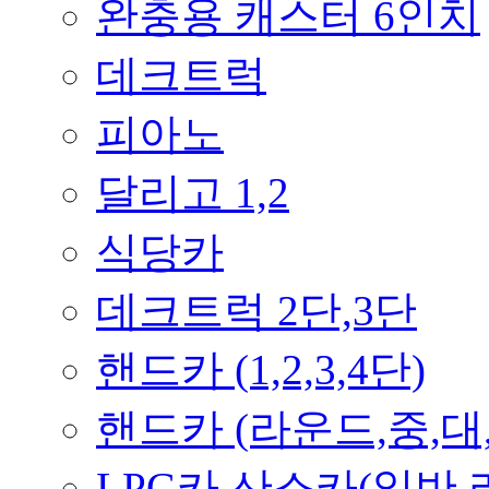
완충용 캐스터 6인치
데크트럭
피아노
달리고 1,2
식당카
데크트럭 2단,3단
핸드카 (1,2,3,4단)
핸드카 (라운드,중,대
LPG카,산소카(일반,