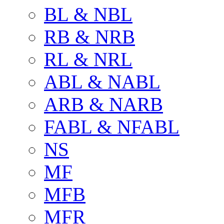
BL & NBL
RB & NRB
RL & NRL
ABL & NABL
ARB & NARB
FABL & NFABL
NS
MF
MFB
MFR