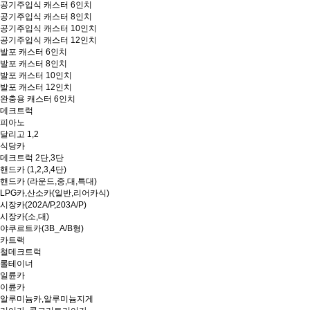
공기주입식 캐스터 6인치
공기주입식 캐스터 8인치
공기주입식 캐스터 10인치
공기주입식 캐스터 12인치
발포 캐스터 6인치
발포 캐스터 8인치
발포 캐스터 10인치
발포 캐스터 12인치
완충용 캐스터 6인치
데크트럭
피아노
달리고 1,2
식당카
데크트럭 2단,3단
핸드카 (1,2,3,4단)
핸드카 (라운드,중,대,특대)
LPG카,산소카(일반,리어카식)
시장카(202A/P,203A/P)
시장카(소,대)
야쿠르트카(3B_A/B형)
카트랙
철데크트럭
롤테이너
일륜카
이륜카
알루미늄카,알루미늄지게