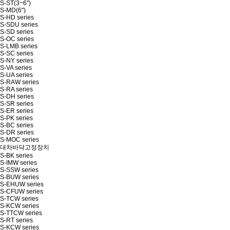
S-ST(3~6")
S-MD(6")
S-HD series
S-SDU series
S-SD series
S-OC series
S-LMB series
S-SC series
S-NY series
S-VA series
S-UA series
S-RAW series
S-RA series
S-DH series
S-SR series
S-ER series
S-PK series
S-BC series
S-DR series
S-MOC series
대차바닥고정장치
S-BK series
S-IMW series
S-SSW series
S-BUW series
S-EHUW series
S-CFUW series
S-TCW series
S-KCW series
S-TTCW series
S-RT series
S-KCW series