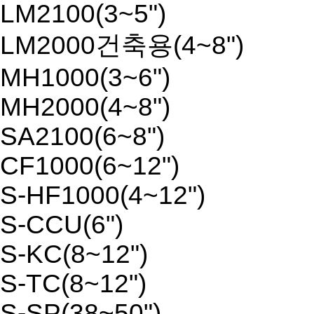
LM2100(3~5")
LM2000건축용(4~8")
MH1000(3~6")
MH2000(4~8")
SA2100(6~8")
CF1000(6~12")
S-HF1000(4~12")
S-CCU(6")
S-KC(8~12")
S-TC(8~12")
S-SP(38~50")