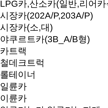
LPG카,산소카(일반,리어카
시장카(202A/P,203A/P)
시장카(소,대)
야쿠르트카(3B_A/B형)
카트랙
철데크트럭
롤테이너
일륜카
이륜카