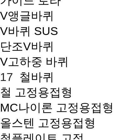
가이드 로라
V앵글바퀴
V바퀴 SUS
단조V바퀴
V고하중 바퀴
17
철바퀴
철 고정용접형
MC나이론 고정용접형
올스텐 고정용접형
철플레이트 고정