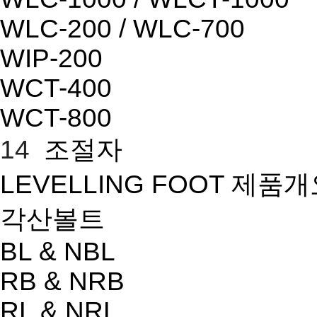
WLC-200 / WLC-700
WIP-200
WCT-400
WCT-800
14
조절자
LEVELLING FOOT 제품
각산볼트
BL & NBL
RB & NRB
RL & NRL