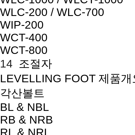
WLC-200 / WLC-700
WIP-200
WCT-400
WCT-800
14
조절자
LEVELLING FOOT 제품
각산볼트
BL & NBL
RB & NRB
RL & NRL