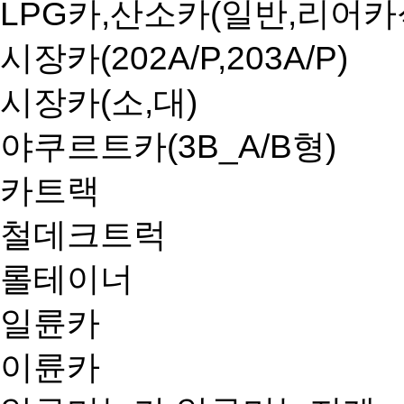
LPG카,산소카(일반,리어카
시장카(202A/P,203A/P)
시장카(소,대)
야쿠르트카(3B_A/B형)
카트랙
철데크트럭
롤테이너
일륜카
이륜카