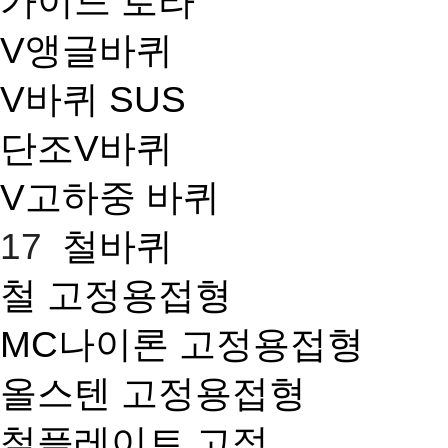
가이드 로라
V앵글바퀴
V바퀴 SUS
단조V바퀴
V고하중 바퀴
17
철바퀴
철 고정용접형
MC나이론 고정용접형
올스텐 고정용접형
철플레이트 고정