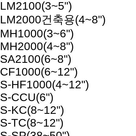
LM2100(3~5")
LM2000건축용(4~8")
MH1000(3~6")
MH2000(4~8")
SA2100(6~8")
CF1000(6~12")
S-HF1000(4~12")
S-CCU(6")
S-KC(8~12")
S-TC(8~12")
S-SP(38~50")