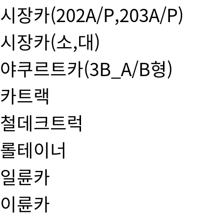
시장카(202A/P,203A/P)
시장카(소,대)
야쿠르트카(3B_A/B형)
카트랙
철데크트럭
롤테이너
일륜카
이륜카