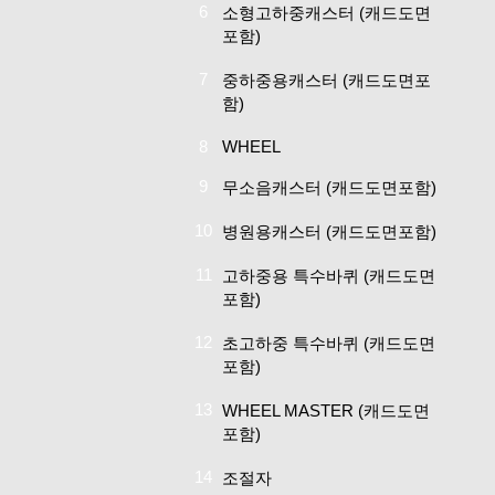
6
소형고하중캐스터
(캐드도면
포함)
7
중하중용캐스터
(캐드도면포
함)
8
WHEEL
9
무소음캐스터
(캐드도면포함)
10
병원용캐스터
(캐드도면포함)
11
고하중용 특수바퀴
(캐드도면
포함)
12
초고하중 특수바퀴
(캐드도면
포함)
13
WHEEL MASTER
(캐드도면
포함)
14
조절자