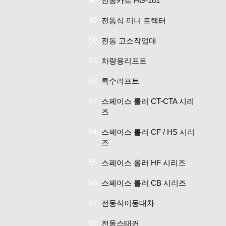
전동카트 HG-101
49
전동식 미니 트랙터
50
전동 고소작업대
51
차량용리프트
52
특수리프트
53
스페이스 롤러 CT-CTA 시리
즈
54
스페이스 롤러 CF / HS 시리
즈
55
스페이스 롤러 HF 시리즈
56
스페이스 롤러 CB 시리즈
57
전동식이동대차
58
전동스태커