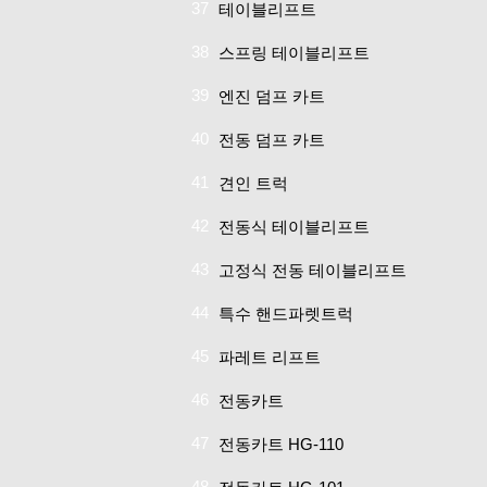
37
테이블리프트
38
스프링 테이블리프트
39
엔진 덤프 카트
40
전동 덤프 카트
41
견인 트럭
42
전동식 테이블리프트
43
고정식 전동 테이블리프트
44
특수 핸드파렛트럭
45
파레트 리프트
46
전동카트
47
전동카트 HG-110
48