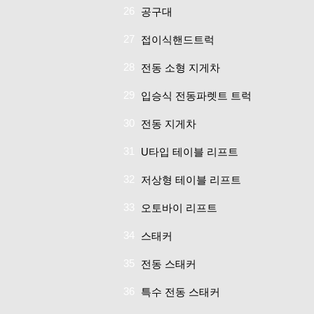
26
공구대
27
접이식핸드트럭
28
전동 소형 지게차
29
입승식 전동파렛트 트럭
30
전동 지게차
31
U타입 테이블 리프트
32
저상형 테이블 리프트
33
오토바이 리프트
34
스태커
35
전동 스태커
36
특수 전동 스태커