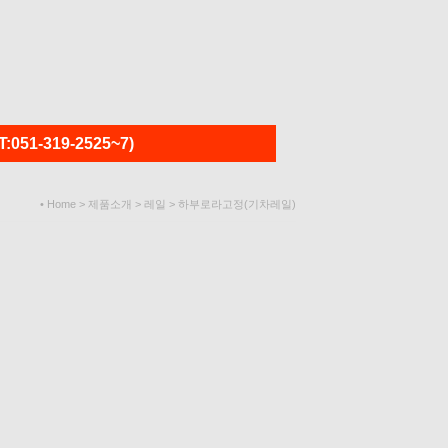
1-319-2525~7)
• Home > 제품소개 > 레일 > 하부로라고정(기차레일)