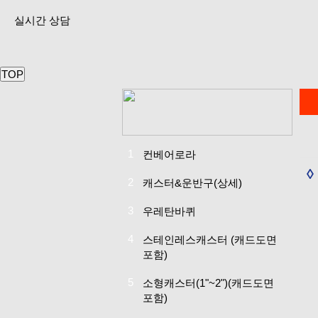
실시간 상담
TOP
1
컨베어로라
2
캐스터&운반구(상세)
3
우레탄바퀴
4
스테인레스캐스터
(캐드도면
포함)
5
소형캐스터(1"~2")
(캐드도면
포함)