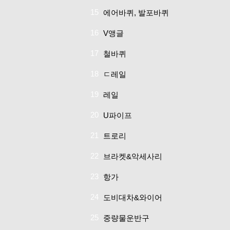
15
에어바퀴, 발포바퀴
16
V앵글
17
철바퀴
18
ㄷ레일
19
레일
20
U파이프
21
트로리
22
브라켓&악세사리
23
항가
24
도비대차&와이어
25
중량물운반구