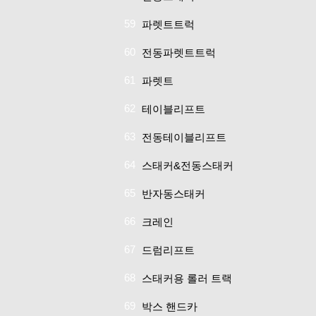
59
파렛트트럭
60
전동파렛트트럭
61
파렛트
62
테이블리프트
63
전동테이블리프트
64
스태커&전동스태커
65
반자동스태커
66
크레인
67
드럼리프트
68
스태커용 롤러 트랙
69
박스 핸드카