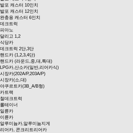
발포 캐스터 10인치
발포 캐스터 12인치
완충용 캐스터 6인치
데크트럭
피아노
달리고 1,2
식당카
데크트럭 2단,3단
핸드카 (1,2,3,4단)
핸드카 (라운드,중,대,특대)
LPG카,산소카(일반,리어카식)
시장카(202A/P,203A/P)
시장카(소,대)
야쿠르트카(3B_A/B형)
카트랙
철데크트럭
롤테이너
일륜카
이륜카
알루미늄카,알루미늄지게
리어카, 콘크리트리어카