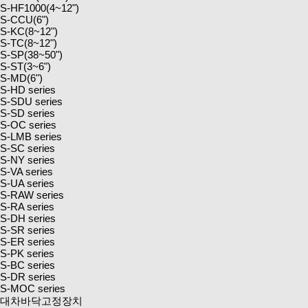
S-HF1000(4~12")
S-CCU(6")
S-KC(8~12")
S-TC(8~12")
S-SP(38~50")
S-ST(3~6")
S-MD(6")
S-HD series
S-SDU series
S-SD series
S-OC series
S-LMB series
S-SC series
S-NY series
S-VA series
S-UA series
S-RAW series
S-RA series
S-DH series
S-SR series
S-ER series
S-PK series
S-BC series
S-DR series
S-MOC series
대차바닥고정장치