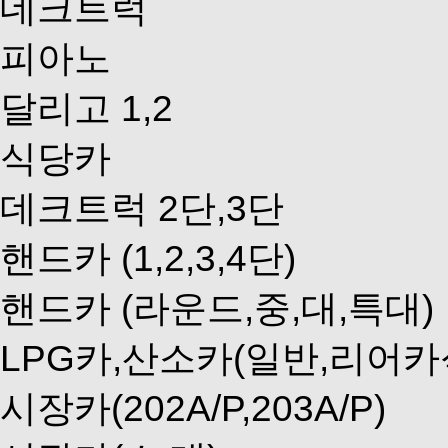
데크트럭
피아노
달리고 1,2
식당카
데크트럭 2단,3단
핸드카 (1,2,3,4단)
핸드카 (라운드,중,대,특대)
LPG카,산소카(일반,리어카
시장카(202A/P,203A/P)