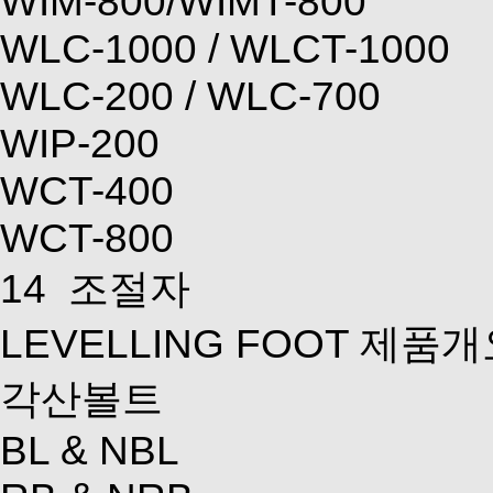
WIM-800/WIMT-800
WLC-1000 / WLCT-1000
WLC-200 / WLC-700
WIP-200
WCT-400
WCT-800
14
조절자
LEVELLING FOOT 제품
각산볼트
BL & NBL