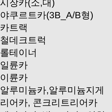
시장카(소,대)
야쿠르트카(3B_A/B형)
카트랙
철데크트럭
롤테이너
일륜카
이륜카
알루미늄카,알루미늄지게
리어카, 콘크리트리어카