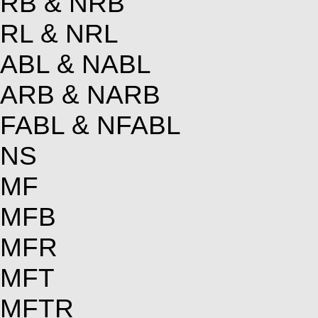
RB & NRB
RL & NRL
ABL & NABL
ARB & NARB
FABL & NFABL
NS
MF
MFB
MFR
MFT
MFTR