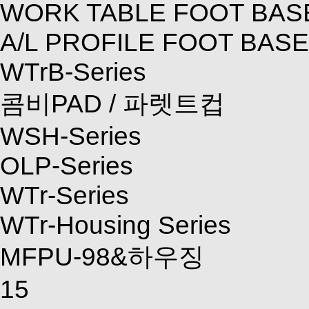
WORK TABLE FOOT BAS
A/L PROFILE FOOT BASE
WTrB-Series
콤비PAD / 파렛트컵
WSH-Series
OLP-Series
WTr-Series
WTr-Housing Series
MFPU-98&하우징
15