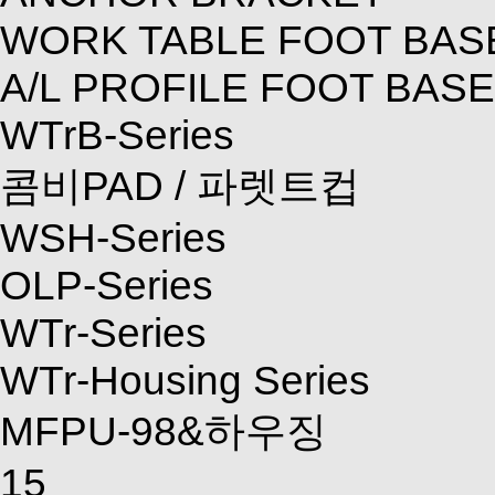
WORK TABLE FOOT BAS
A/L PROFILE FOOT BASE
WTrB-Series
콤비PAD / 파렛트컵
WSH-Series
OLP-Series
WTr-Series
WTr-Housing Series
MFPU-98&하우징
15