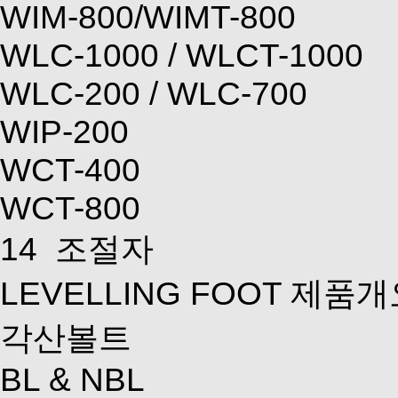
WIM-800/WIMT-800
WLC-1000 / WLCT-1000
WLC-200 / WLC-700
WIP-200
WCT-400
WCT-800
14
조절자
LEVELLING FOOT 제품
각산볼트
BL & NBL