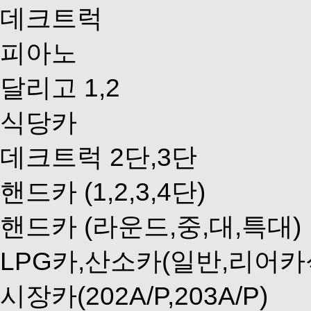
데크트럭
피아노
달리고 1,2
식당카
데크트럭 2단,3단
핸드카 (1,2,3,4단)
핸드카 (라운드,중,대,특대)
LPG카,산소카(일반,리어카
시장카(202A/P,203A/P)