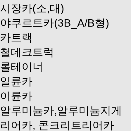
시장카(소,대)
야쿠르트카(3B_A/B형)
카트랙
철데크트럭
롤테이너
일륜카
이륜카
알루미늄카,알루미늄지게
리어카, 콘크리트리어카