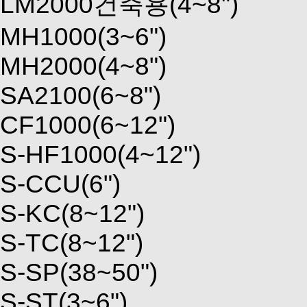
LM2000건축용(4~8")
MH1000(3~6")
MH2000(4~8")
SA2100(6~8")
CF1000(6~12")
S-HF1000(4~12")
S-CCU(6")
S-KC(8~12")
S-TC(8~12")
S-SP(38~50")
S-ST(3~6")